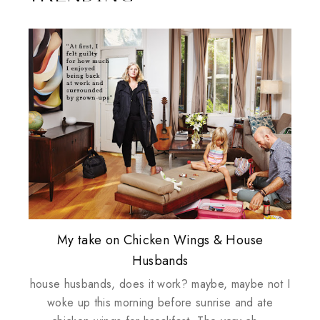
Plusizekitten Easter Surprise Giveaway
My take on Chicken Wings & House
Come & Be K.I.S.S.ed by Kinerase!
Review: Tsuya Tsuya Angel Eyes
Standing Up For Myself
Husbands
house husbands, does it work? maybe, maybe not I
woke up this morning before sunrise and ate