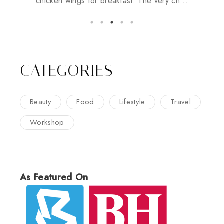
chicken wings for breakfast. The very ch...
CATEGORIES
Beauty
Food
Lifestyle
Travel
Workshop
As Featured On