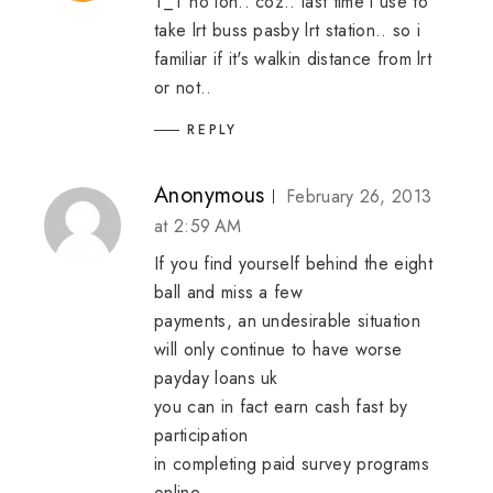
T_T no loh.. coz.. last time i use to
take lrt buss pasby lrt station.. so i
familiar if it's walkin distance from lrt
or not..
REPLY
Anonymous
February 26, 2013
at 2:59 AM
If you find yourself behind the eight
ball and miss a few
payments, an undesirable situation
will only continue to have worse
payday loans uk
you can in fact earn cash fast by
participation
in completing paid survey programs
online.