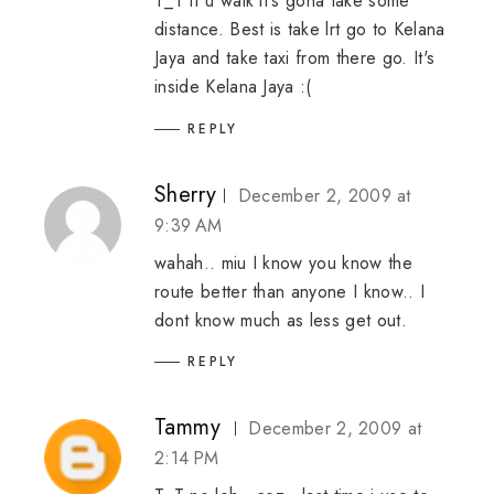
T_T if u walk it's gona take some
distance. Best is take lrt go to Kelana
Jaya and take taxi from there go. It's
inside Kelana Jaya :(
REPLY
Sherry
December 2, 2009 at
9:39 AM
wahah.. miu I know you know the
route better than anyone I know.. I
dont know much as less get out.
REPLY
Tammy
December 2, 2009 at
2:14 PM