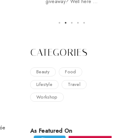
giveaway? Well here ...
CATEGORIES
Beauty
Food
Lifestyle
Travel
Workshop
lóe
As Featured On