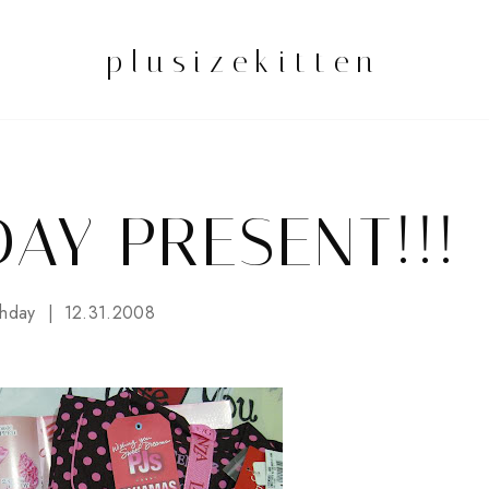
plusizekitten
AY PRESENT!!!
thday
12.31.2008