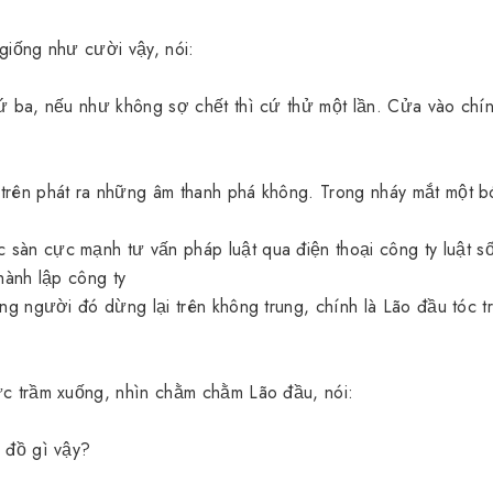
 giống như cười vậy, nói:
hứ ba, nếu như không sợ chết thì cứ thử một lần. Cửa vào chín
 trên phát ra những âm thanh phá không. Trong nháy mắt một 
c sàn cực mạnh
tư vấn pháp luật qua điện thoại
công ty luật
s
hành lập công ty
óng người đó dừng lại trên không trung, chính là Lão đầu tóc t
ức trầm xuống, nhìn chằm chằm Lão đầu, nói:
ý đồ gì vậy?