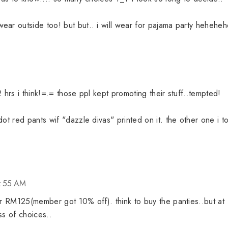
ear outside too! but but.. i will wear for pajama party heheheh
M
2 hrs i think!=.= those ppl kept promoting their stuff..tempted!
dot red pants wif "dazzle divas" printed on it. the other one i t
8:55 AM
for RM125(member got 10% off). think to buy the panties..but at
ss of choices..