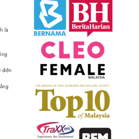
h là
bóng
ố điện
rắng