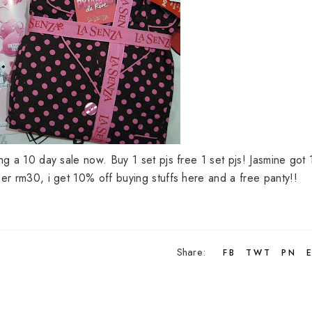
ng a 10 day sale now. Buy 1 set pjs free 1 set pjs! Jasmine got 
ber rm30, i get 10% off buying stuffs here and a free panty!!
Share:
FB
TWT
PN