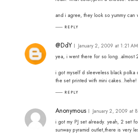
and i agree, they look so yummy can w
REPLY
@DdY
January 2, 2009 at 1:21 A
yea, i went there for so long..almost 
i got myself d sleeveless black polka 
the set printed with mini cakes..hehe!
REPLY
Anonymous
January 2, 2009 at 
i got my PJ set already. yeah, 2 set 
sunway pyramid outlet,there is very le