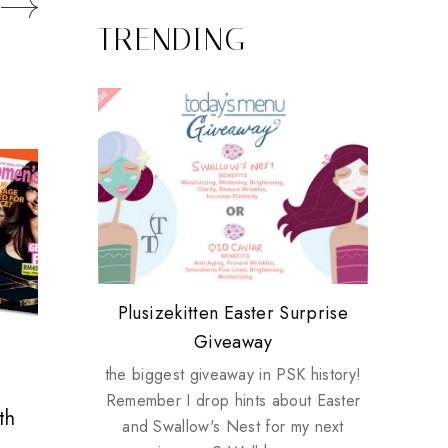
TRENDING
Review: Tsuya Tsuya Angel Eyes
My take on Chicken Wings &
Plusizekitten Easter Surprise
Come & Be K.I.S.S.ed by
Standing Up For Myself
House Husbands
Giveaway
Kinerase!
the biggest giveaway in PSK history!
Remember I drop hints about Easter
th
and Swallow's Nest for my next