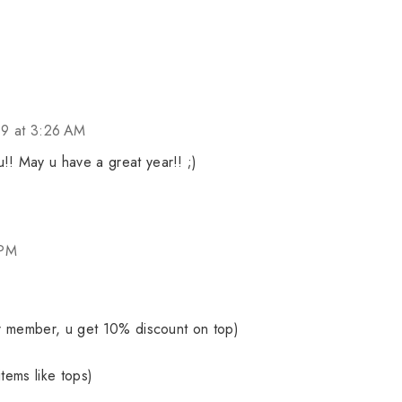
09 at 3:26 AM
!! May u have a great year!! ;)
 PM
u r member, u get 10% discount on top)
items like tops)