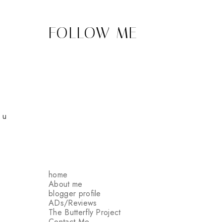
FOLLOW ME
 u
home
About me
blogger profile
ADs/Reviews
The Butterfly Project
Contact Me