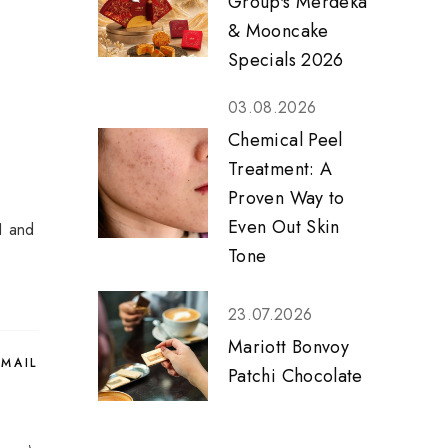
Group's Merdeka
& Mooncake
Specials 2026
03.08.2026
Chemical Peel
Treatment: A
Proven Way to
Even Out Skin
1 and
Tone
23.07.2026
Mariott Bonvoy
EMAIL
Patchi Chocolate