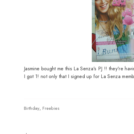
Jasmine bought me this La Senza's PJ !! they're havi
I got 1! not only that I signed up for La Senza mem
Birthday
,
Freebies