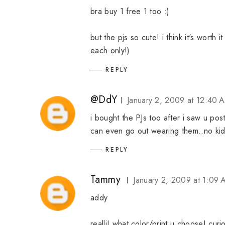
bra buy 1 free 1 too :)
but the pjs so cute! i think it's wort
each only!)
REPLY
@DdY
January 2, 2009 at 12:40 
i bought the PJs too after i saw u pos
can even go out wearing them..no kid
REPLY
Tammy
January 2, 2009 at 1:09
addy
realli! what color/print u choose! cur