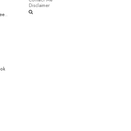
Disclaimer
ee..
ook