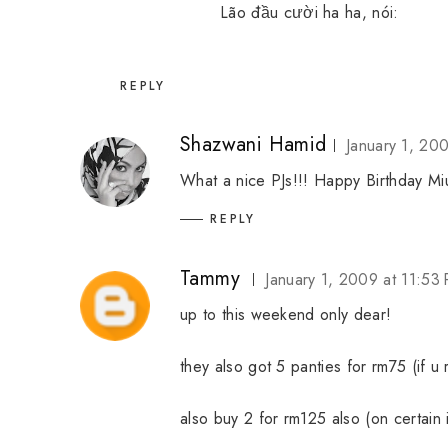
Lão đầu cười ha ha, nói:
REPLY
Shazwani Hamid
January 1, 20
What a nice PJs!!! Happy Birthday Miu
REPLY
Tammy
January 1, 2009 at 11:53
up to this weekend only dear!
they also got 5 panties for rm75 (if 
also buy 2 for rm125 also (on certain 