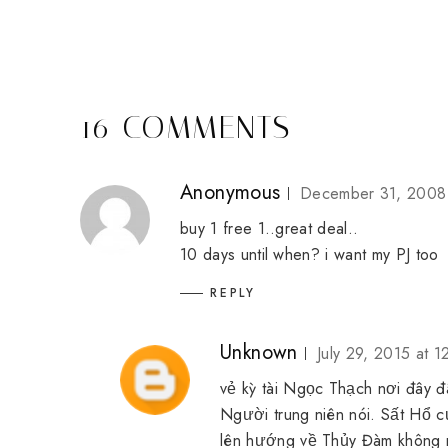
16 COMMENTS
Anonymous
December 31, 2008 
buy 1 free 1..great deal..
10 days until when? i want my PJ too
REPLY
Unknown
July 29, 2015 at 
vẻ kỳ tài Ngọc Thạch nơi đây đã
Người trung niên nói. Sất Hổ c
lên hướng về Thủy Đàm không n