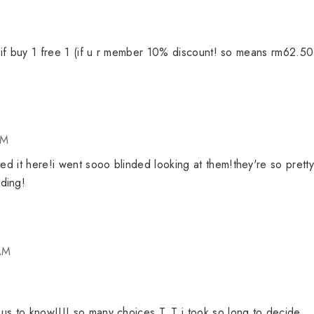
h it if buy 1 free 1 (if u r member 10% discount! so means rm62.50
AM
ted it here!i went sooo blinded looking at them!they're so pretty
ding!
 AM
ious to know!!!! so many choices T_T i took so long to decide..