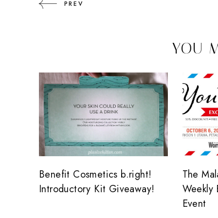
PREV
YOU M
Benefit Cosmetics b.right!
The Mal
Introductory Kit Giveaway!
Weekly 
Event