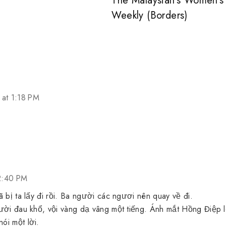
The Malaysian's Women's
Weekly (Borders)
at 1:18 PM
12:40 PM
 bị ta lấy đi rồi. Ba người các ngươi nên quay về đi.
ười đau khổ, vội vàng dạ vâng một tiếng. Ánh mắt Hồng Điệp 
ói một lời.